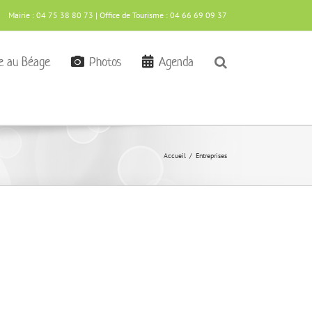
Mairie : 04 75 38 80 73 | Office de Tourisme : 04 66 69 09 37
re au Béage
Photos
Agenda
Accueil
Entreprises