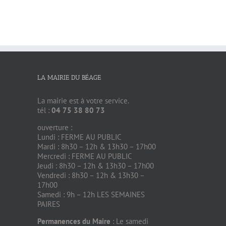
LA MAIRIE DU BÉAGE
La mairie est à votre service.
tél :
04 75 38 80 73
ouverture :
Lundi : FERME AU PUBLIC
Mardi : 8h30 – 12h & 13h30 – 17h00
Mercredi : FERME AU PUBLIC
Jeudi : 8h30 – 12h & 13h30 – 17h00
Vendredi : 8h30 – 12h & 13h30 –
17h00
Samedi : 9h – 12h LES SEMAINES
PAIRES
Permanences du Maire
: Le samedi