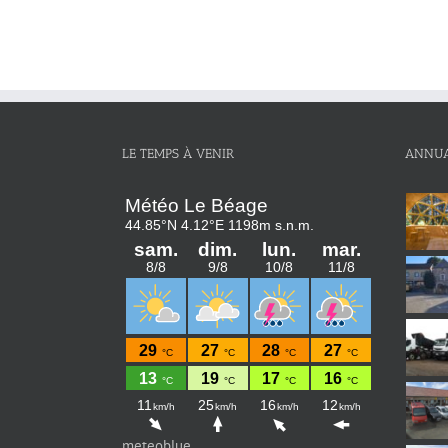
LE TEMPS À VENIR
ANNUA
meteoblue